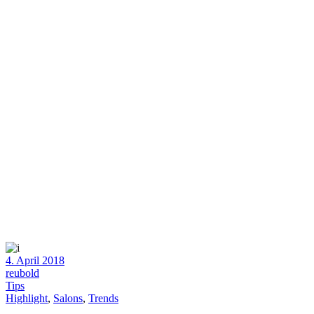
4. April 2018
reubold
Tips
Highlight
,
Salons
,
Trends