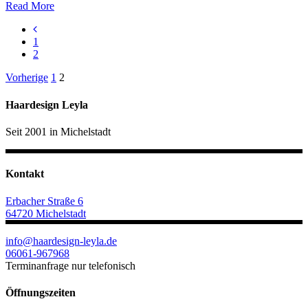
Read More
1
2
Seitennummerierung
Vorherige
1
2
der
Haardesign Leyla
Beiträge
Seit 2001 in Michelstadt
Kontakt
Erbacher Straße 6
64720 Michelstadt
info@haardesign-leyla.de
06061-967968
Terminanfrage nur telefonisch
Öffnungszeiten